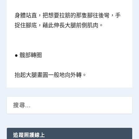
身體站直，把想要拉筋的那隻腳往後彎，手
捉住腳底，藉此伸長大腿前側肌肉。
●
髖部轉圈
抬起大腿畫圓一般地向外轉。
追蹤照護線上