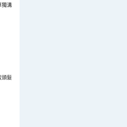
單獨溝
拔頭髮