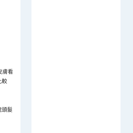
皮膚看
比較
處頭髮