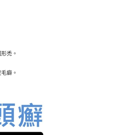
圓形禿。
拔毛癖
。