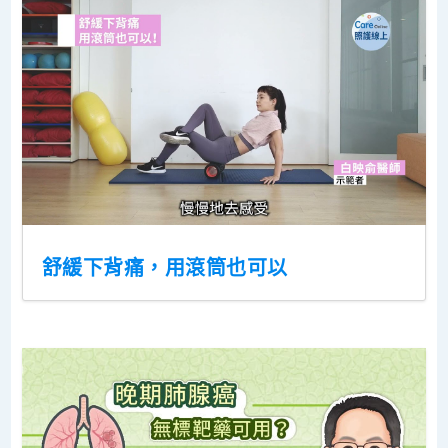
舒緩下背痛，用滾筒也可以