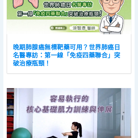
晚期肺腺癌無標靶藥可用？世界肺癌日
名醫專訪：第一線「免疫四藥聯合」突
破治療瓶頸！