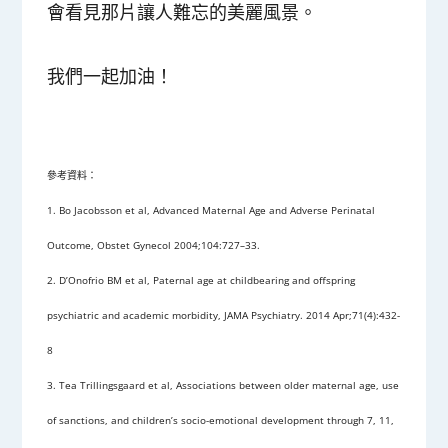
會看見那片讓人難忘的美麗風景。
我們一起加油！
參考資料：
1. Bo Jacobsson et al, Advanced Maternal Age and Adverse Perinatal
Outcome, Obstet Gynecol 2004;104:727–33.
2. D’Onofrio BM et al, Paternal age at childbearing and offspring
psychiatric and academic morbidity, JAMA Psychiatry. 2014 Apr;71(4):432-
8
3. Tea Trillingsgaard et al, Associations between older maternal age, use
of sanctions, and children’s socio-emotional development through 7, 11,