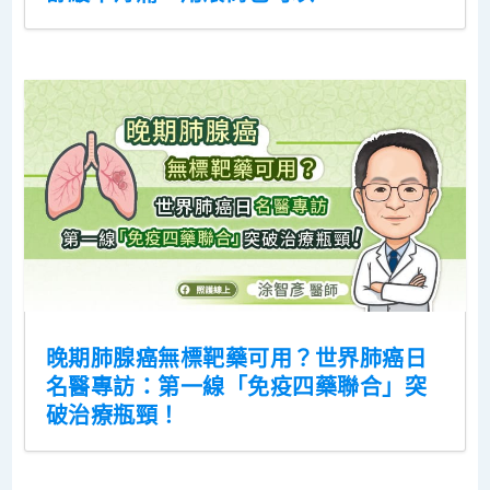
晚期肺腺癌無標靶藥可用？世界肺癌日
名醫專訪：第一線「免疫四藥聯合」突
破治療瓶頸！