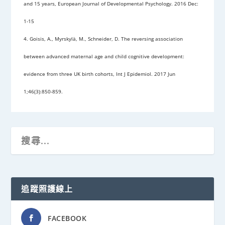
and 15 years, European Journal of Developmental Psychology. 2016 Dec:
1-15
4. Goisis, A., Myrskylä, M., Schneider, D. The reversing association
between advanced maternal age and child cognitive development:
evidence from three UK birth cohorts, Int J Epidemiol. 2017 Jun
1;46(3):850-859.
追蹤照護線上
FACEBOOK