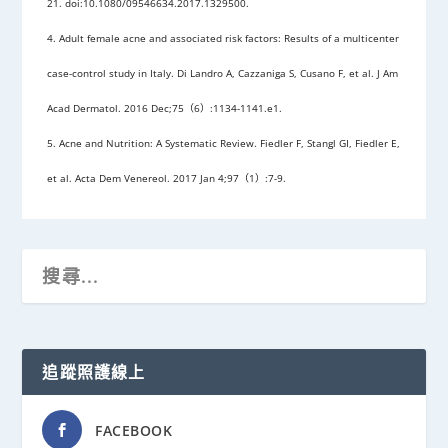
21. doi:10.1080/09546634.2017.1329500.
4. Adult female acne and associated risk factors: Results of a multicenter
case-control study in Italy. Di Landro A, Cazzaniga S, Cusano F, et al. J Am
Acad Dermatol. 2016 Dec;75（6）:1134-1141.e1.
5. Acne and Nutrition: A Systematic Review. Fiedler F, Stangl GI, Fiedler E,
et al. Acta Dem Venereol. 2017 Jan 4;97（1）:7-9.
追蹤照護線上
FACEBOOK