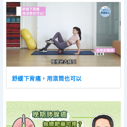
舒緩下背痛，用滾筒也可以