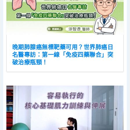
晚期肺腺癌無標靶藥可用？世界肺癌日
名醫專訪：第一線「免疫四藥聯合」突
破治療瓶頸！