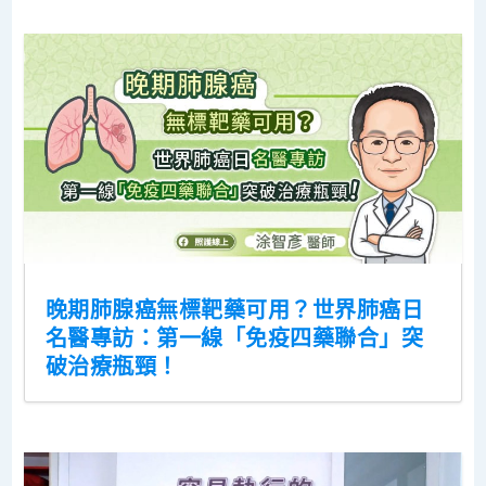
晚期肺腺癌無標靶藥可用？世界肺癌日
名醫專訪：第一線「免疫四藥聯合」突
破治療瓶頸！