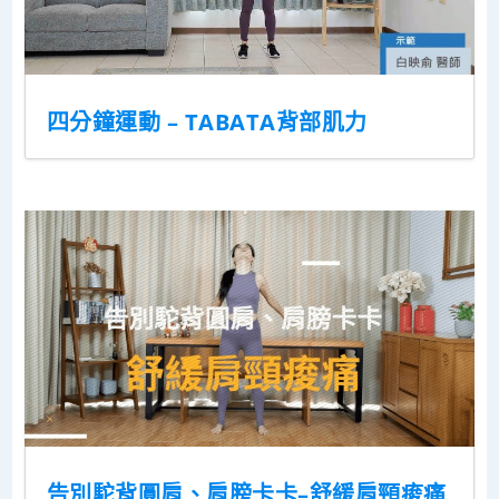
四分鐘運動 – TABATA背部肌力
告別駝背圓肩、肩膀卡卡–舒緩肩頸痠痛