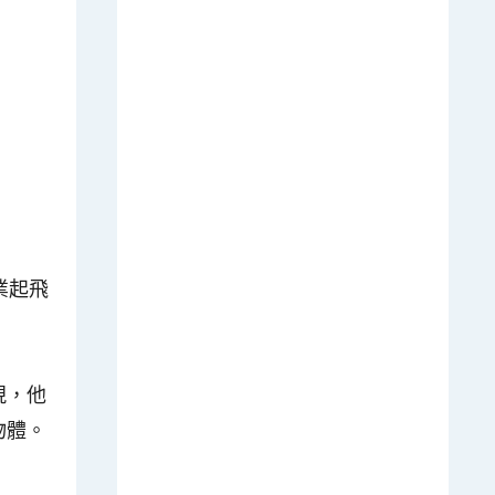
業起飛
現，他
物體。