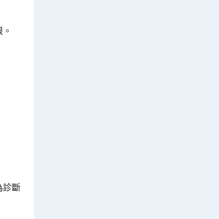
眼。
為診斷