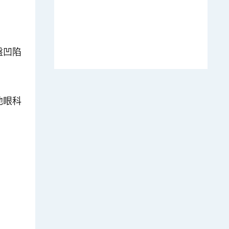
盤凹陷
他眼科