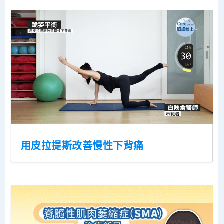
用皮拉提斯改善慢性下背痛