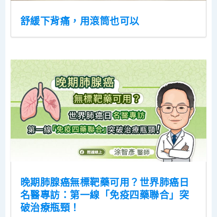
舒緩下背痛，用滾筒也可以
晚期肺腺癌無標靶藥可用？世界肺癌日
名醫專訪：第一線「免疫四藥聯合」突
破治療瓶頸！