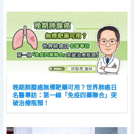
晚期肺腺癌無標靶藥可用？世界肺癌日
名醫專訪：第一線「免疫四藥聯合」突
破治療瓶頸！