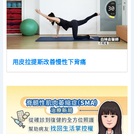
用皮拉提斯改善慢性下背痛